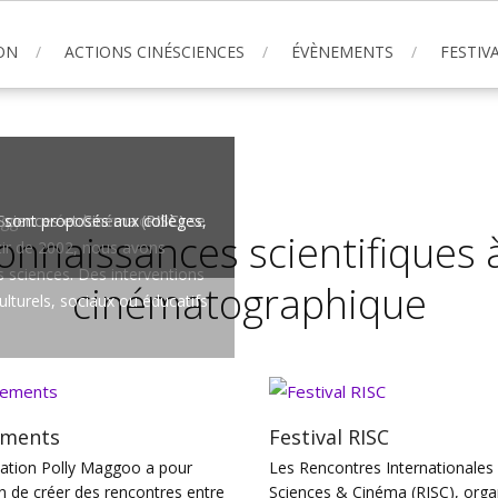
ON
ACTIONS CINÉSCIENCES
ÉVÈNEMENTS
FESTIVA
Maggoo crée des rencontres
Sciences et Cinéma (RISC) se
s sont proposés aux collèges,
onnaissances scientifiques à
rtir de 2002, nous avons
 sciences. Des interventions
cinématographique
lturels, sociaux ou éducatifs
ements
Festival RISC
iation Polly Maggoo a pour
Les Rencontres Internationales
n de créer des rencontres entre
Sciences & Cinéma (RISC), orga