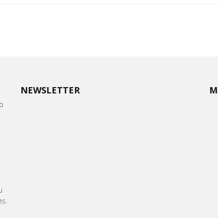
NEWSLETTER
M
oo
u
es.