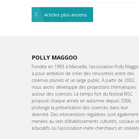
Navigation
Articles plus anciens
des
articles
POLLY MAGGOO
Fondée en 1993 à Marseille, l’association Polly Magg
a pour ambition de créer des rencontres entre des
cinémas pluriels et un large public. À partir de 2002,
nous avons développé des projections thématiques
autour des sciences. Le temps fort du festival RISC
proposé chaque année en automne depuis 2006,
prolonge la présentation des sciences dans leur
diversité. Des interventions régulières sont également
menées au sein d’établissements culturels, sociaux o
éducatifs où l’association invite chercheurs et cinéast