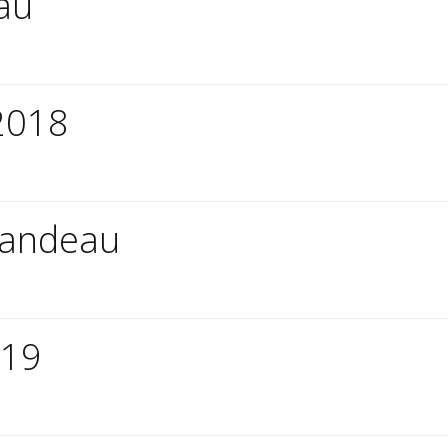
au
2018
bandeau
019