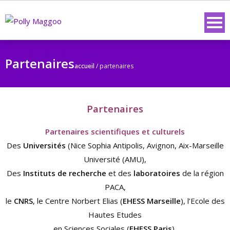
Partenaires
accueil
/
partenaires
Partenaires
Partenaires scientifiques et culturels
Des
Universités
(Nice Sophia Antipolis, Avignon, Aix-Marseille
Université (AMU),
Des
Instituts de recherche
et des
laboratoires
de la région
PACA,
le
CNRS
, le Centre Norbert Elias (
EHESS Marseille
), l’Ecole des
Hautes Etudes
en Sciences Sociales (
EHESS Paris
),