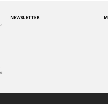
NEWSLETTER
M
oo
u
es.