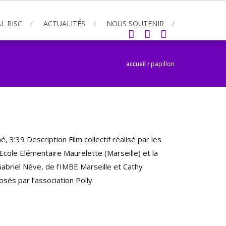
L RISC
ACTUALITÉS
NOUS SOUTENIR
accueil
/
papillon
 3’39 Description Film collectif réalisé par les
Ecole Elémentaire Maurelette (Marseille) et la
briel Nève, de l’IMBE Marseille et Cathy
sés par l’association Polly