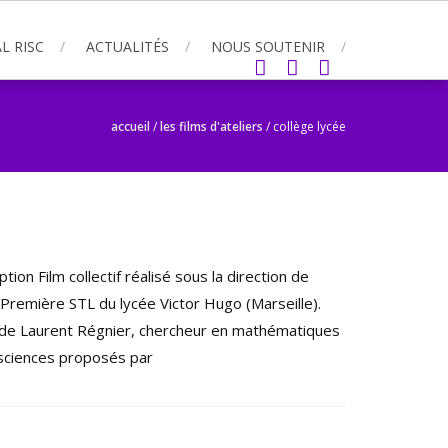
L RISC
ACTUALITÉS
NOUS SOUTENIR
accueil
/
les films d'ateliers
/
collège lycée
tion Film collectif réalisé sous la direction de
 Première STL du lycée Victor Hugo (Marseille).
 de Laurent Régnier, chercheur en mathématiques
nésciences proposés par