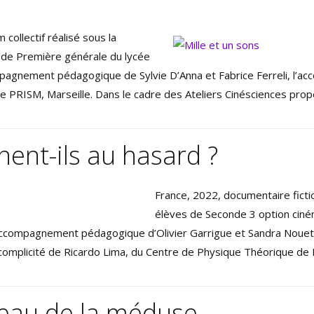
collectif réalisé sous la
es de Première générale du lycée
mpagnement pédagogique de Sylvie D’Anna et Fabrice Ferreli, l’ac
ire PRISM, Marseille. Dans le cadre des Ateliers Cinésciences prop
ent-ils au hasard ?
France, 2022, documentaire fiction
élèves de Seconde 3 option cin
l’accompagnement pédagogique d’Olivier Garrigue et Sandra Nouet,
a complicité de Ricardo Lima, du Centre de Physique Théorique de 
deau de la méduse