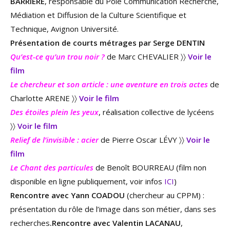
BARRIÈRE
, responsable du Pôle Communication Recherche,
Médiation et Diffusion de la Culture Scientifique et
Technique, Avignon Université.
Présentation de courts métrages par Serge DENTIN
Qu’est-ce qu’un trou noir ?
de Marc CHEVALIER 〉〉
Voir le
film
Le chercheur et son article : une aventure en trois actes
de
Charlotte ARENE 〉〉
Voir le film
Des étoiles plein les yeux
, réalisation collective de lycéens
〉〉
Voir le film
Relief de l’invisible : acier
de Pierre Oscar LÉVY 〉〉
Voir le
film
Le Chant des particules
de Benoît BOURREAU (film non
disponible en ligne publiquement, voir infos
ICI
)
Rencontre avec Yann COADOU
(chercheur au CPPM) :
présentation du rôle de l’image dans son métier, dans ses
recherches
.Rencontre avec Valentin LACANAU
,