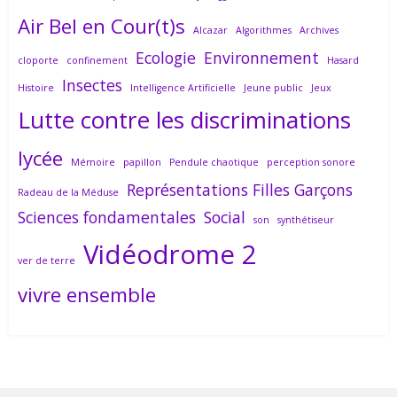
Air Bel en Cour(t)s
Alcazar
Algorithmes
Archives
Ecologie
Environnement
cloporte
confinement
Hasard
Insectes
Histoire
Intelligence Artificielle
Jeune public
Jeux
Lutte contre les discriminations
lycée
Mémoire
papillon
Pendule chaotique
perception sonore
Représentations Filles Garçons
Radeau de la Méduse
Sciences fondamentales
Social
son
synthétiseur
Vidéodrome 2
ver de terre
vivre ensemble