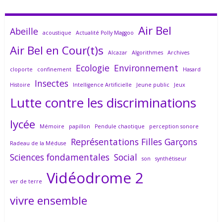
Air Bel
Abeille
acoustique
Actualité Polly Maggoo
Air Bel en Cour(t)s
Alcazar
Algorithmes
Archives
Ecologie
Environnement
cloporte
confinement
Hasard
Insectes
Histoire
Intelligence Artificielle
Jeune public
Jeux
Lutte contre les discriminations
lycée
Mémoire
papillon
Pendule chaotique
perception sonore
Représentations Filles Garçons
Radeau de la Méduse
Sciences fondamentales
Social
son
synthétiseur
Vidéodrome 2
ver de terre
vivre ensemble